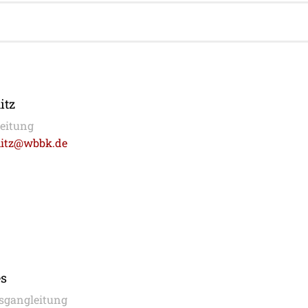
itz
eitung
mitz@wbbk.de
es
gsgangleitung